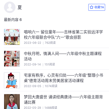
夏
收藏TA
最新内容
6
唱响六一 留住童年——吉林省第二实验远洋学
校六年级联合中队“六一”歌会掠影
2023-06-22
762阅读
中秋月明，情满人间——六年级中秋主题课程
活动
2022-09-14
151阅读
宅家有秩序，心灵有归处——六年级“整理小书
桌”德育活动周末劳美居家活动课程
2022-09-05
1074阅读
梦回大唐盛世 诵读经典唐诗——六年级主题背
诵比赛
2022-05-29
1488阅读