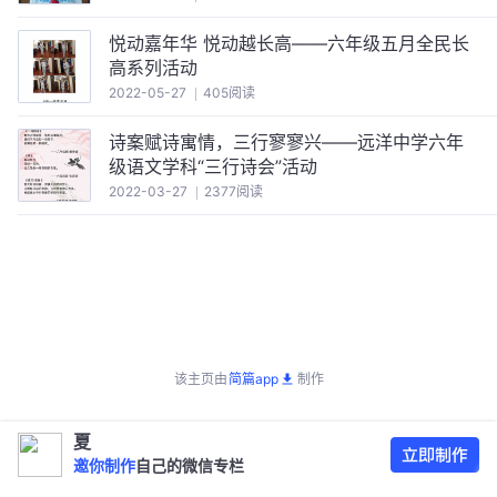
悦动嘉年华 悦动越长高——六年级五月全民长
高系列活动
2022-05-27
405阅读
诗案赋诗寓情，三行寥寥兴——远洋中学六年
级语文学科“三行诗会”活动
2022-03-27
2377阅读
该主页由
简篇app
制作
夏
邀你制作
自己的微信专栏