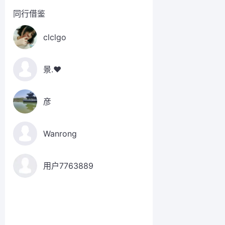
同行借鉴
clclgo
景.❤️
彦
Wanrong
用户7763889