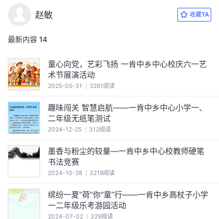
赵敏
收藏TA
最新内容
14
童心向党，艺彩飞扬 一肯中乡中心校庆六一艺
术节展演活动
2025-05-31
3261阅读
趣味闯关 智慧启航——一肯中乡中心小学一、
二年级无纸笔测试
2024-12-25
312阅读
墨香与粉尘的较量—一肯中乡中心校教师硬笔
书法竞赛
2024-10-28
3218阅读
缤纷一夏“荷”你“童”行——一肯中乡高杖子小学
一二年级乐考游园活动
2024-07-02
329阅读