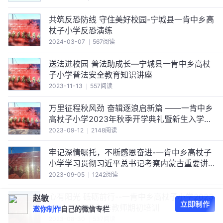
共筑反恐防线 守住美好校园-宁城县一肯中乡高
杖子小学反恐演练
2024-03-07
567阅读
送法进校园 普法助成长—宁城县一肯中乡高杖
子小学普法安全教育知识讲座
2023-11-13
557阅读
万里征程秋风劲 奋辑逐浪启新篇 ——一肯中乡
高杖子小学2023年秋季开学典礼暨新生入学纪
实
2023-09-12
2148阅读
牢记深情嘱托，不断感恩奋进-一肯中乡高杖子
小学学习贯彻习近平总书记考察内蒙古重要讲
话精神集中宣讲活动
2023-09-05
1242阅读
心有阳光 砥砺前行--一肯中乡高杖子小学2023
赵敏
-2024学年度秋季教师期初培训
邀你制作
自己的微信专栏
2023-08-30
537阅读