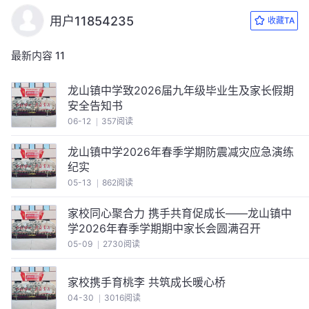
用户11854235
收藏TA
最新内容
11
龙山镇中学致2026届九年级毕业生及家长假期
安全告知书
06-12
357阅读
龙山镇中学2026年春季学期防震减灾应急演练
纪实
05-13
862阅读
家校同心聚合力 携手共育促成长——龙山镇中
学2026年春季学期期中家长会圆满召开
05-09
2730阅读
家校携手育桃李 共筑成长暖心桥
04-30
3016阅读