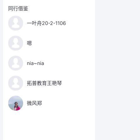
同行借鉴
一叶舟20-2-1106
嗯
nia~nia
拓普教育王艳琴
微风郑