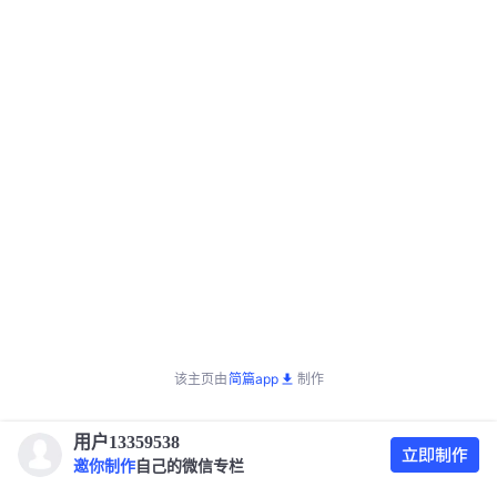
该主页由
简篇app
制作
用户13359538
邀你制作
自己的微信专栏