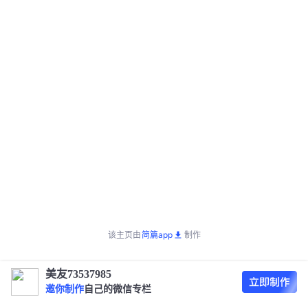
该主页由
简篇app
制作
美友73537985
邀你制作
自己的微信专栏