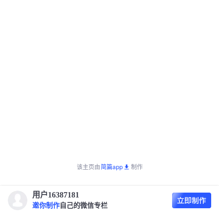
该主页由
简篇app
制作
用户16387181
邀你制作
自己的微信专栏