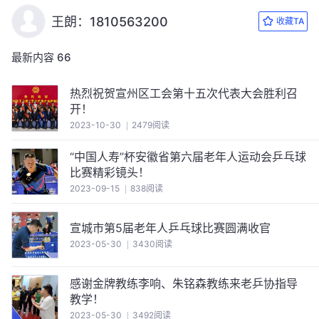
王朗：1810563200
收藏TA
最新内容
66
热烈祝贺宣州区工会第十五次代表大会胜利召
开！
2023-10-30
2479阅读
“中国人寿”杯安徽省第六届老年人运动会乒乓球
比赛精彩镜头！
2023-09-15
838阅读
宣城市第5届老年人乒乓球比赛圆满收官
2023-05-30
3430阅读
感谢金牌教练李响、朱铭森教练来老乒协指导
教学！
2023-05-30
3492阅读