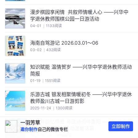
漫步棋园享闲情 ‍ 共叙师情暖人心 ‍——兴华中
学退休教师围棋公园一日游活动
04-01
1133阅读
海南自驾游记 ‍2026.03.01～06
03-02
432阅读
知识赋能 温情贺岁 ‍——兴华中学退休教师活动
简报
01-19
1551阅读
乐游古城 银发相聚情暖初冬 ‍——兴华中学退休
教师盈川古城一日游剪影
2025-11-24
1300阅读
赏秋寻韵忆师恩 非遗诗词伴重阳 ‍——兴华中学
一羽芳草
退休教师重阳节活动温馨落幕
邀你制作
自己的微信专栏
2025-11-04
1058阅读