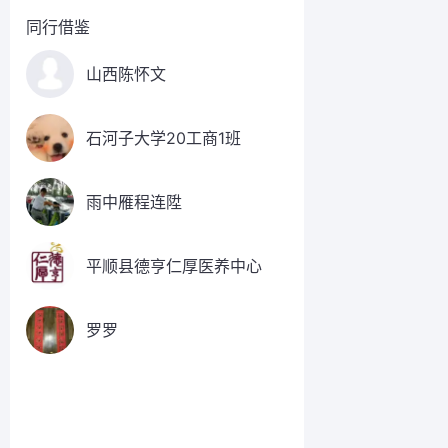
同行借鉴
山西陈怀文
石河子大学20工商1班
雨中雁程连陞
平顺县德亨仁厚医养中心
罗罗