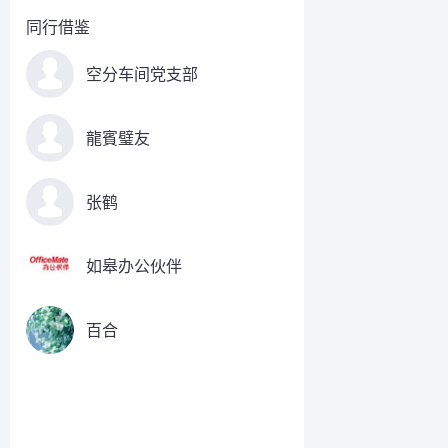
同行借鉴
空分车间党支部
龍賓璧友
张鹤
如皋办公伙伴
百合