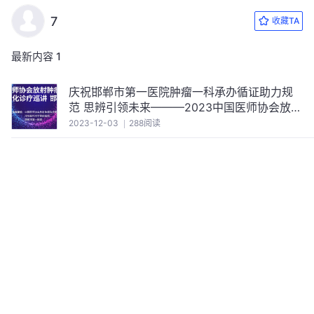
7
收藏TA
最新内容
1
庆祝邯郸市第一医院肿瘤一科承办循证助力规
范 思辨引领未来———2023中国医师协会放射
肿瘤治疗医师分会规范化诊疗巡讲 邯郸站 顺利
2023-12-03
288阅读
召开