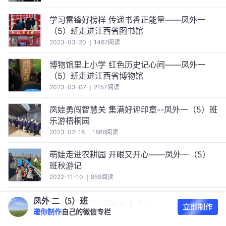
学习雷锋好榜样 传递书香正能量——凤外一
（5）班走进江西省图书馆
2023-03-20
1467阅读
博物馆里上小学 红色历史记心间——凤外一
（5）班走进江西省博物馆
2023-03-07
2157阅读
凤娃勇闯智慧关 集满好评印章--凤外一（5）班
乐游梧桐园
2023-02-18
1866阅读
萌娃走进农耕园 开眼又开心——凤外一（5）
班秋游记
2022-11-10
859阅读
凤外 二（5）班
该主页由
简篇app
制作
邀你制作
自己的微信专栏