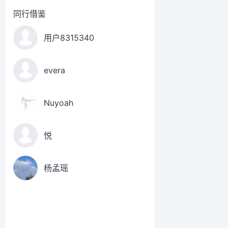
同行借鉴
用户8315340
evera
Nuyoah
悦
杨孟瑶