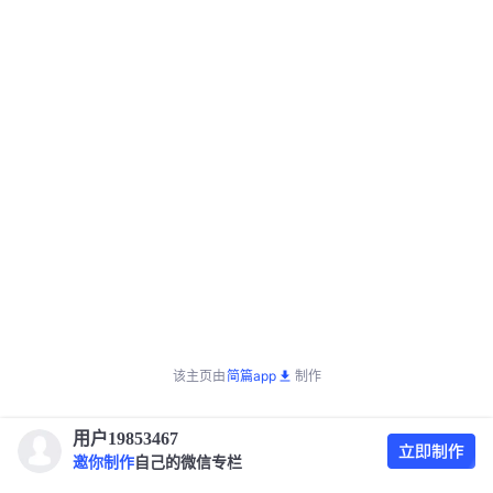
该主页由
简篇app
制作
用户19853467
邀你制作
自己的微信专栏