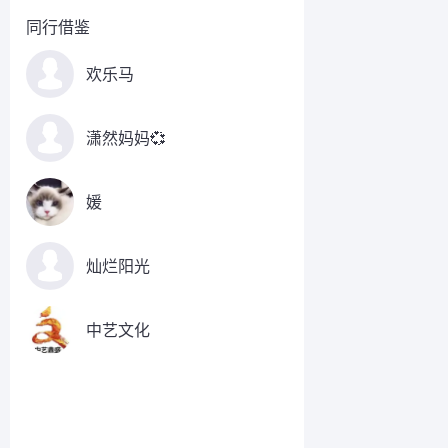
同行借鉴
欢乐马
潇然妈妈💞
媛
灿烂阳光
中艺文化