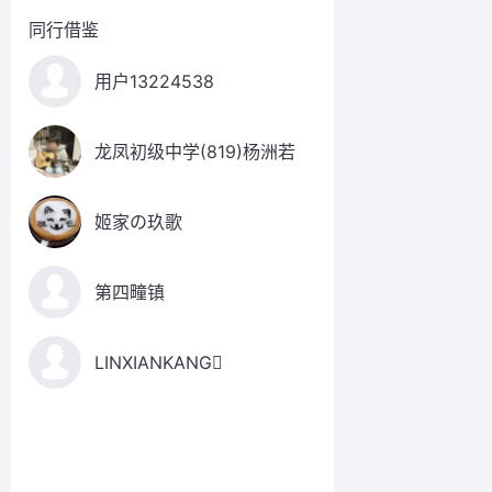
同行借鉴
用户13224538
龙凤初级中学(819)杨洲若
姬家の玖歌
第四疃镇
LINXIANKANG