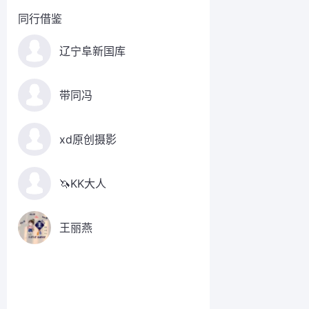
同行借鉴
辽宁阜新国库
带同冯
xd原创摄影
🦄KK大人
王丽燕