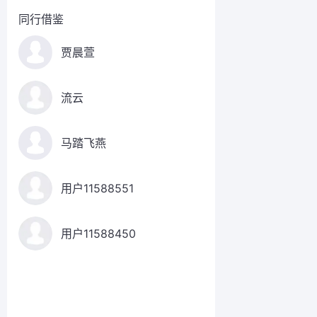
同行借鉴
贾晨萱
流云
马踏飞燕
用户11588551
用户11588450