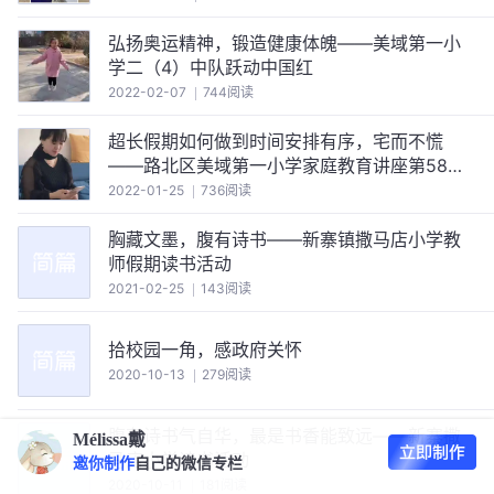
弘扬奥运精神，锻造健康体魄——美域第一小
学二（4）中队跃动中国红
2022-02-07
744阅读
超长假期如何做到时间安排有序，宅而不慌
——路北区美域第一小学家庭教育讲座第58期
交流活动
2022-01-25
736阅读
胸藏文墨，腹有诗书——新寨镇撒马店小学教
师假期读书活动
2021-02-25
143阅读
拾校园一角，感政府关怀
2020-10-13
279阅读
腹有诗书气自华，最是书香能致远——新寨撒
Mélissa戴
马店小学读书活动
邀你制作
自己的微信专栏
2020-10-11
181阅读