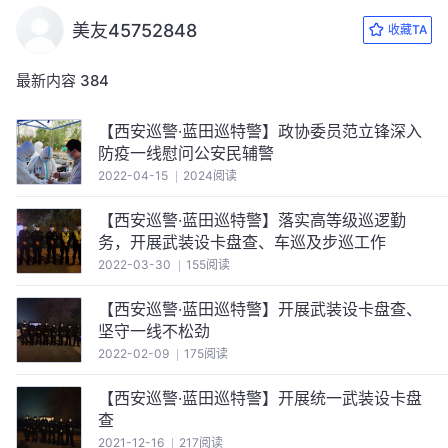
美友45752848
收藏TA
最新内容
384
【西安巡警·蓝田巡特警】政协委员范立锋深入
防疫一线慰问公安民辅警
2022-04-15
2024阅读
【西安巡警·蓝田巡特警】落实高等级巡逻勤
务，开展武装设卡盘查、车巡及步巡工作
2022-03-30
155阅读
【西安巡警·蓝田巡特警】开展武装设卡盘查、
坚守一线不松劲
2022-02-09
175阅读
【西安巡警·蓝田巡特警】开展统一武装设卡盘
查
2021-12-16
217阅读