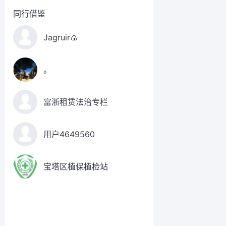
同行借鉴
Jagruir🍙
。
富浙租赁法治专栏
用户4649560
宝塔区植保植检站