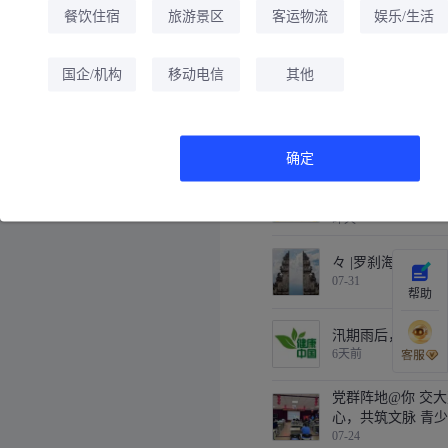
07-30
餐饮住宿
旅游景区
客运物流
娱乐/生活
2026年浦汇小学
5天前
国企/机构
移动电信
其他
战高温、保供电|二
体检”护航迎峰度
3天前
确定
你好，腾芳小乐娃/
适应指南来啦
昨天
々 |罗刹海市·倒车
07-31
帮助
汛期雨后，如何预
6天前
党群阵地@你 交大
心，共筑文脉 青
07-24
动