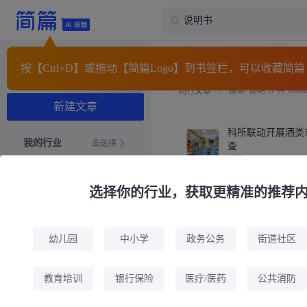
按【
Ctrl
+D】或拖动【简篇Logo】到书签栏，可以收藏简篇
模板
同行
搜索“说明书”共 1000
同行文章
新建文章
科所联动开展酒类
我的行业
去选择
查
前天
小手拉大手，共筑
选择你的行业，获取更精准的推荐
幼儿园虫媒防控倡
为你推荐
7天前
模板中心
幼儿园
中小学
政务公务
潞城区市场监管局
街道社区
5天前
我的文章
教育培训
银行保险
医疗/医药
公共消防
科普研学度盛夏 
亮少年科学梦
我的收藏