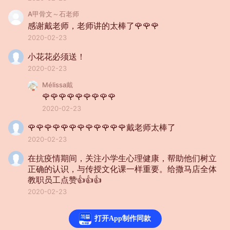
A甲骨文～石老师
感谢戴老师，老师讲的太棒了🌹🌹🌹
2020-02-23
小花花必须送！
2020-02-23
Mélissa戴
🌹🌹🌹🌹🌹🌹🌹🌹🌹
2020-02-23
🌹🌹🌹🌹🌹🌹🌹🌹🌹🌹🌹🌹戴老师太棒了
2020-02-23
在抗疫情期间，关注小学生心理健康，帮助他们树立
正确的认识，与传授文化课一样重要。给撒马店全体
教职员工点赞👍👍👍
2020-02-23
没有更多了
打开App制作同款